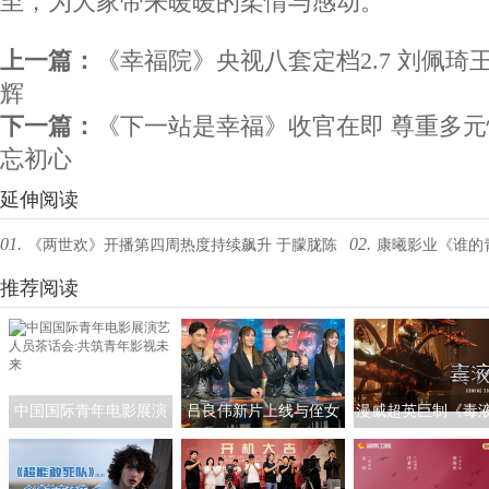
至，为大家带来暖暖的柔情与感动。
上一篇：
《幸福院》央视八套定档2.7 刘佩琦
辉
下一篇：
《下一站是幸福》收官在即 尊重多
忘初心
延伸阅读
01.
02.
《两世欢》开播第四周热度持续飙升 于朦胧陈
康曦影业《谁的
钰琪两世情缘虐哭观众
推荐阅读
朦胧、毛晓彤如何热
中国国际青年电影展演
吕良伟新片上线与侄女
漫威超英巨制《毒液
艺人员茶话会:共筑青年
吕晨曦默契开播 彰显硬
曝新预告 毒液遇最
影视未来
汉父亲的铁汉柔情
派掀“宿命对决”