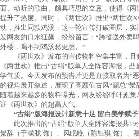
面、动听的歌曲、颇具巧思的立意，使得《两
提升了热度。同时，《两世欢》推出“两世欢X
动，推出同款鸡汤，这一轮宣传打破圈层，实
发网友的口水狂飙，纷纷留言：“跨省送外卖吗
外楼，喝不到鸡汤愁更愁。”
《两世欢》发布的宣传物料密集丰富，且
《两世欢》推出“古绢”版单人全阵容海报，凸
学气质。今天发布的预告片更是直接取名为“恶
的视角展开叙述，展现了高颜值古风“霸总”景
随着越来越多的物料曝光，网友纷纷呼吁剧集
证《两世欢》的超高人气。
“古绢”版海报设计新意十足 留白美学赋
此次推出的“古绢”版单人全阵容海报共19
景辞（于朦胧 饰）、风眠晚（陈钰琪 饰）、