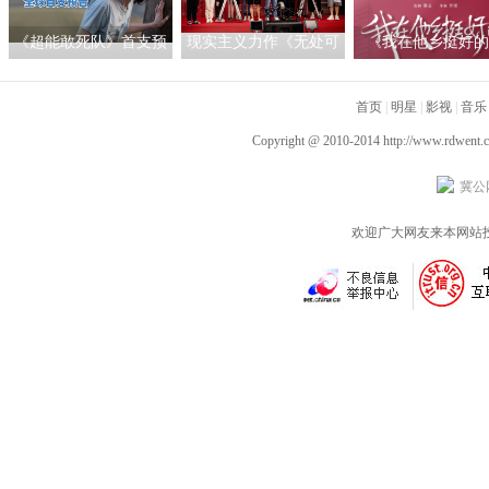
《超能敢死队》首支预
现实主义力作《无处可
《我在他乡挺好的
告悬念十足 11月北美上
逃》开机 用一起“性骚
曝“打工天团”版海报
映引期待
扰”引发社会反思
首页
播首周获评“很真
|
明星
|
影视
|
音乐
Copyright @ 2010-2014
http://www.rdwent.
冀公网
欢迎广大网友来本网站