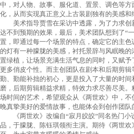
中，对人物、故事、服化道、置景、调色等方
化，从而实现真正意义上古装剧独有的美感和
美术指导贾雪在采访中透露，为了力求创
达不到预期的效果，最后，美术团队想到了“一
置，即通过每一个场景的特点，确定它的主色
的灯有一种朦胧的美感，衬托景辞与风眠晚的
置绿植，让场景充满生活气息的同时，又赋予了
更多俏皮个性。而主创团队在剧本和后期剪辑
勤、勤能补拙的初心，更是投入了大量的时间
磨，后期剪辑精益求精，特效力求尽善尽美。
场时间的艺术，希望观众从《两世欢》中，不
晚真挚美好的爱情故事，也能体会到创作团队
《两世欢》改编自“寂月皎皎”同名热门小
品，于朦胧、陈钰琪领衔主演。期待《两世欢