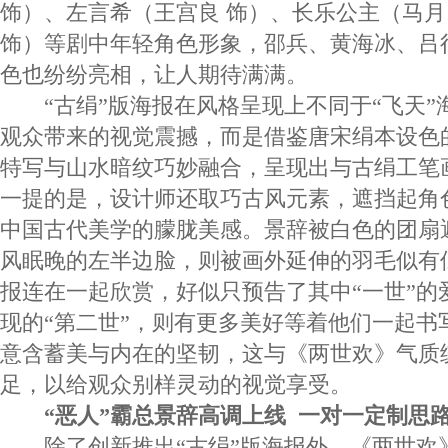
饰）、左言希（王宫良 饰）、长乐公主（马月
饰）等剧中年轻角色形象，邵兵、黄海冰、吕
色也纷纷亮相，让人期待满满。
“古绢”版海报在风格呈现上不同于“飞天”
观众带来的视觉震撼，而是借鉴唐宋绢本设色
特写与山水暗纹巧妙融合，呈现出与古绢工笔
一提的是，设计师还取巧古风元素，遮挡起角
中国古代美学的朦胧美感。景辞被白色的团扇
风眠晚的左半边脸，则被画外延伸的羽毛似有
报连在一起欣赏，好似只预告了其中“一世”的
现的“第二世”，则有更多美好等着他们一起书
意含蓄美与内在的坚韧，这与《两世欢》气质
足，以给观众别样灵动的视觉享受。
“恶人”霸总景辞高调上线 一对一定制思路
除了创新推出“古绢”版海报外，《两世欢