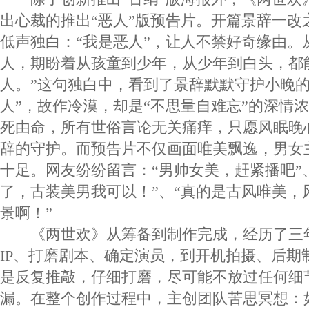
出心裁的推出“恶人”版预告片。开篇景辞一改
低声独白：“我是恶人”，让人不禁好奇缘由。
人，期盼着从孩童到少年，从少年到白头，都
人。”这句独白中，看到了景辞默默守护小晚的
人”，故作冷漠，却是“不思量自难忘”的深情
死由命，所有世俗言论无关痛痒，只愿风眠晚
辞的守护。而预告片不仅画面唯美飘逸，男女
十足。网友纷纷留言：“男帅女美，赶紧播吧”
了，古装美男我可以！”、“真的是古风唯美，
景啊！”
《两世欢》从筹备到制作完成，经历了三
IP、打磨剧本、确定演员，到开机拍摄、后期
是反复推敲，仔细打磨，尽可能不放过任何细
漏。在整个创作过程中，主创团队苦思冥想：