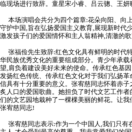
临现场进行致辞。童星宋小睿、吕云骢、王妍
本场演唱会共分为四个篇章:花朵向阳、向
守护中国,旨在弘扬爱国主义教育,展现新时代
激发孩子们的爱国情怀和主人翁精神,清澈的歌
张福俭先生致辞:红色文化具有鲜明的时代特
华民族优秀文化的重要组成部分。青少年承载
望,肩负着建设美好未来的使命。传承红色基
发扬红色传统、传承红色文化对于我们弘扬革
信具有十分重要的意义。张宥慈同志怀着赤子
炙人口的爱国歌曲。她担负了时代文艺工作者
们的文艺园地栽种了一棵棵美丽的鲜花。让我
张宥慈同志!
张宥慈同志表示:作为一个中国人,我们只有
主人,才会受到最高的尊重。我非常爱我们的国