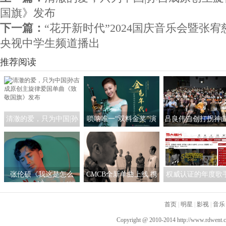
国旗》发布
下一篇：
“花开新时代”2024国庆音乐会暨张
央视中学生频道播出
推荐阅读
清澈的爱，只为中国|孙
唢呐唯一“双料金奖”演
吕良伟自创打拐神曲
吉成原创主旋律爱国单
奏家张倩渊新专发行 奏
中带暖” ，《天下
曲《致敬国旗》发布
响经典《金色年代》
接棒《失孤》再引
关注
张伦硕《我这是怎么
CMCB全新单曲上线 携
权威认证的年度歌
了》演绎说唱 拿起麦克
手梁维嘉找寻“这个地
晨宇 用实力诠释歌
风表达自我
方”
首页
|
明星
|
影视
量
|
音乐
Copyright @ 2010-2014
http://www.rdwent.