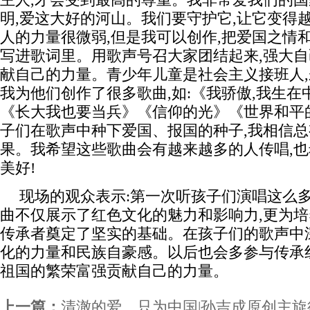
明,爱这大好的河山。我们要守护它,让它变得
人的力量很微弱,但是我可以创作,把爱国之情
写进歌词里。用歌声号召大家团结起来,强大自
献自己的力量。青少年儿童是社会主义接班人,
我为他们创作了很多歌曲,如:《我骄傲,我生
《长大我也要当兵》《信仰的光》《世界和平
子们在歌声中种下爱国、报国的种子,我相信
果。我希望这些歌曲会有越来越多的人传唱,
美好!
现场的观众表示:第一次听孩子们演唱这么多
曲不仅展示了红色文化的魅力和影响力,更为
传承者奠定了坚实的基础。在孩子们的歌声中
化的力量和民族自豪感。以后也会多参与传承
祖国的繁荣富强贡献自己的力量。
上一篇：
清澈的爱，只为中国|孙吉成原创主