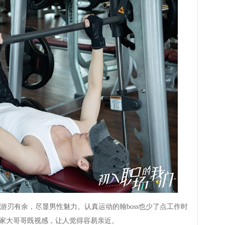
有余，尽显男性魅力。认真运动的翰boss也少了点工作时
邻家大哥哥既视感，让人觉得容易亲近。