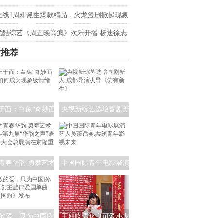
奇》定档三八节
上线1周即诞生爆款精品，火龙漫剧掀起现象
议
优酷综艺《周五晚高疯》欢乐开播 杨迪徐志
艺半壁江山巅峰对垒疯度狂飙
片推荐
于面：白象“奇妙面
央视新综艺选培喜剧新
”如何成为现象级情
人 成都导演执导《笑有
绪地标？
新生》
青春华韵 勇攀艺术
中国国际青年电影展演
 —第九届“华韵之
艺人员茶话会:共筑青年
语文朗读大会总展演
影视未来
在京隆重举行
的爱，只为中国|孙
王妍晓语化身可爱小龙