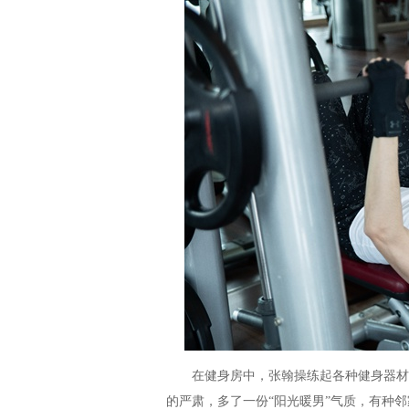
在健身房中，张翰操练起各种健身器材游刃
的严肃，多了一份“阳光暖男”气质，有种