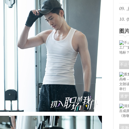
09.
姐传
10.
级热
胜综
图
不止
工厂
逐梦
高峰
声”
清澈