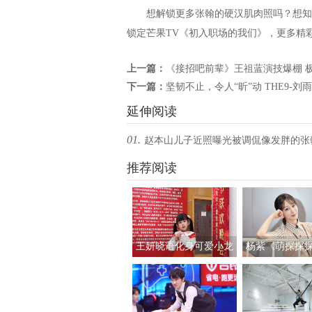
想解锁更多张翰的硬汉肌肉照吗？想知道翰
锁定芒果TV《初入职场的我们》，更多精
上一篇：
《接招吧前辈》王祖蓝演技爆棚 极
下一篇：
坚韧不止，令人“昕”动 THE9-刘
延伸阅读
01.
赵本山儿子近照曝光被调侃像发胖的张
推荐阅读
王妍晓语化身可爱小龙
杨紫《萌探探
人亮相央视春晚
原邱莹莹造型 
颂姐妹引发