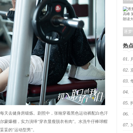
吉成
曲
逐梦
高峰
热
文朗
01.
02.
03.
法”
04.
国际
05.
电影
天去健身房锻炼。剧照中，张翰穿着黑色运动裤配白色汗
06.
共赴
尔蒙爆棚，实力演绎“穿衣显瘦脱衣有肉”。水洗牛仔棒球帽
07.
（1
妥妥的“运动型男”。