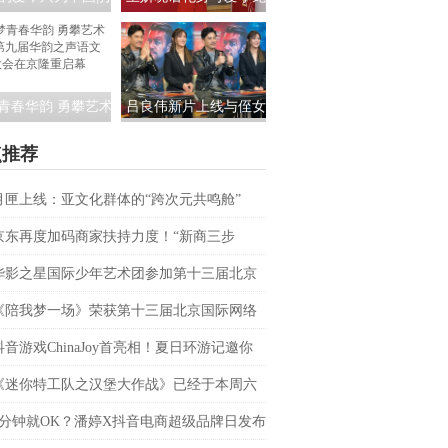
原创主旋律爱国单
人亮相央视春晚
《致敬国旗》发布
青春华韵 勇攀艺术
吕良伟新片上线与侄女
 第九届华韵之声语
吕晨曦默契开播 彰显硬
点推荐
读大会在京隆重启
汉父亲的铁汉柔情
幕
月匣上线：亚文化群体的“跨次元共鸣舱”
京东再度加码商家扶持力度！“新商三步
让商家获确定性增长
华影之星国际少年艺术团参加第十三届北京
网络电影展，传承电影梦
《陪我梦一场》荣获第十三届北京国际网络
展最佳原创音乐
抖音游戏ChinaJoy首亮相！夏日环游记邀你
暑期游戏盛宴
《迷你特工队之汉堡大作战》已经于本周六
1月11日）登陆全国院线
3分钟就OK？潘婷X抖音电商超级品牌日发布