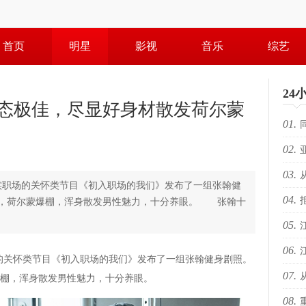
首页
明星
影视
音乐
综艺
24
态极佳，尽显好身材散发荷尔蒙
01.
02.
路上
03.
的回
职场的关怀类节目《初入职场的我们》发布了一组张翰健
04.
质好
明，荷尔蒙爆棚，浑身散发男性魅力，十分养眼。 张翰十
05.
阳刚
06.
爆！
关怀类节目《初入职场的我们》发布了一组张翰健身剧照。
07.
爆！
棚，浑身散发男性魅力，十分养眼。
08.
档赢