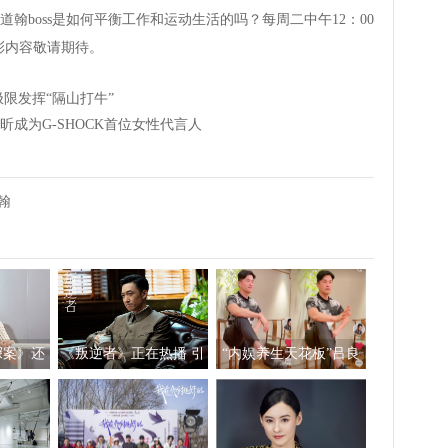
boss是如何平衡工作和运动生活的吗？每周二中午12：00
彩内容敬请期待。
限发挥“隔山打牛”
雨昕成为G-SHOCK首位女性代言人
翰
探案》还
《叛逆者》正在热播 引
“内娱养生天花板”吕良
合体欢乐
路人王阳带领后辈破风
伟自创“空气二郎腿”引
回忆杀
前行
爆全网 网友：坚持10秒
已是极限