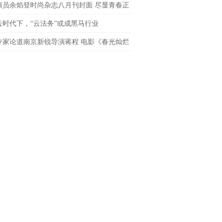
，解锁个护品牌营销新趋势
演员余焰登时尚杂志八月刊封面 尽显青春正
云时代下，“云法务”或成黑马行业
专家论道南京新锐导演蒋程 电影《春光灿烂
戒》慰藉经典情怀