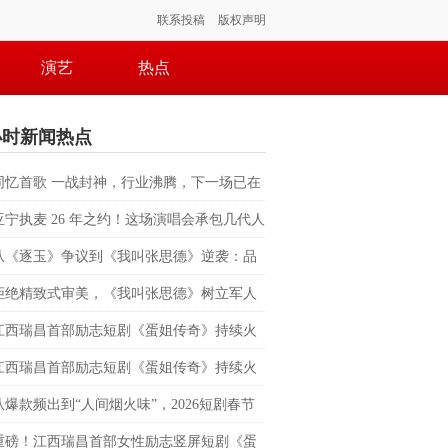
联系投稿
版权声明
演艺
热点
小时新闻热点
同忆首歌 一战封神，行业沸腾，下一场已在
亚宁执麦 26 年之约！这场演唱会承包几代人
忆
从《逐玉》争议到《我叫张思德》逆袭：品
剧值得被更多人看见
拒绝精致式审美，《我叫张思德》树立军人
之美新标杆
江西瑞昌首部励志短剧《蛋姐传奇》持续火
双平台数据刷新纪录，见证本土力量
江西瑞昌首部励志短剧《蛋姐传奇》持续火
双平台数据刷新纪录，见证本土力量
从爆款频出到“人间烟火味”，2026短剧春节
在哪？
重磅！江西瑞昌首部女性励志竖屏短剧《蛋