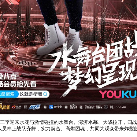
三季迎来水花与激情碰撞的水舞台。澎湃水幕、大战拉开，四战
队员奉上战队齐舞，实力契合、高燃团魂，共同为观众带来炸裂