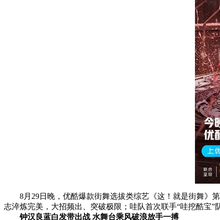
8月29日晚，优酷爆款街舞选拔类综艺《这！就是街舞》第
志淬炼完美，大招频出、突破极限；哇队首次联手“哇挖酷宝”
钟汉良蓝白发带出战 水舞台乘风破浪放手一搏