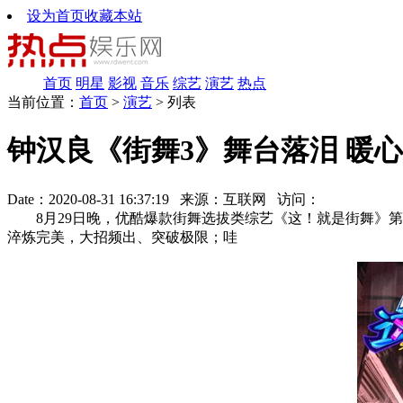
设为首页
收藏本站
首页
明星
影视
音乐
综艺
演艺
热点
当前位置：
首页
>
演艺
> 列表
钟汉良《街舞3》舞台落泪 暖
Date：2020-08-31 16:37:19 来源：互联网 访问：
8月29日晚，优酷爆款街舞选拔类综艺《这！就是街舞》第
淬炼完美，大招频出、突破极限；哇