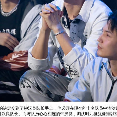
残酷的决定交到了钟汉良队长手上，他必须在现存的十名队员中淘汰
持钟汉良队长。而与队员心心相连的钟汉良，淘汰时几度犹豫难以