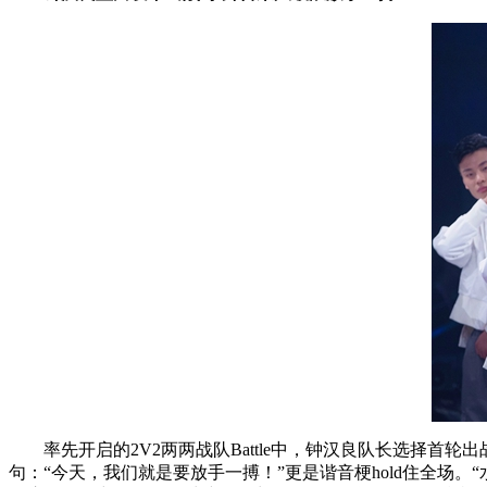
率先开启的2V2两两战队Battle中，钟汉良队长选择首
句：“今天，我们就是要放手一搏！”更是谐音梗hold住全场