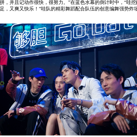
拼，并且记动作很快，很努力。”在蓝色水幕的倒计时中，“哇挖
十足，又爽又快乐！”哇队的精彩舞蹈配合队伍的创意编舞强势炸