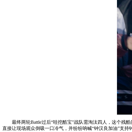
最终两轮Battle过后“哇挖酷宝”战队需淘汰四人，这个
直接让现场观众倒吸一口冷气，并纷纷呐喊“钟汉良加油”支