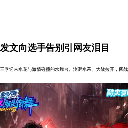
心发文向选手告别引网友泪目
三季迎来水花与激情碰撞的水舞台。澎湃水幕、大战拉开，四战