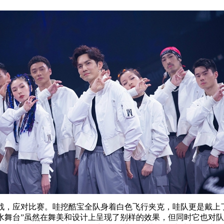
轮出战，应对比赛。哇挖酷宝全队身着白色飞行夹克，哇队更是戴
。“水舞台”虽然在舞美和设计上呈现了别样的效果，但同时它也