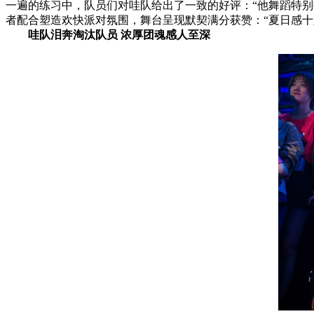
一遍的练习中，队员们对哇队给出了一致的好评：“他舞蹈特别
者配合塑造欢快派对氛围，舞台呈现默契满分获赞：“夏日感
哇队泪奔淘汰队员 浓厚团魂感人至深