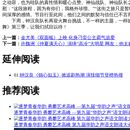
之动容，也为哇队的真性情和暖心点赞。神仙战队、神仙队长
慰：“这段旅程，因为有你们，我格外珍惜。”“这街之旅只是
间深厚的感情。节目行至此间，他们之间的默契与信任已不言
下周，钟汉良队长再迎火舞台挑战，不一样的主题，一样的热
舞》第三季，让我们拭目以待！
上一篇：
金尤美《双面狐》上映 化身刁蛮公主霸气追爱
下一篇：
许魏洲《仲夏满天心》演绎“高冷”大明星 网友：他太
延伸阅读
01.
钟汉良《锦心似玉》掀追剧热潮 演技细节登榜热搜
推荐阅读
逐梦青春华韵 勇攀艺术高峰 —第九届“华韵之声”语文
逐梦青春华韵 勇攀艺术高峰 第九届华韵之声语文朗读大