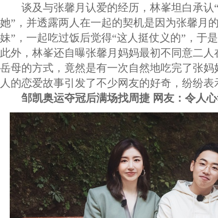
谈及与张馨月认爱的经历，林峯坦白承认“
她”，并透露两人在一起的契机是因为张馨月的
妹”，一起吃过饭后觉得“这人挺仗义的”，于
此外，林峯还自曝张馨月妈妈最初不同意二人
岳母的方式，竟然是有一次自然地吃完了张妈
人的恋爱故事引发了不少网友的好奇，纷纷表示
邹凯奥运夺冠后满场找周捷 网友：令人心