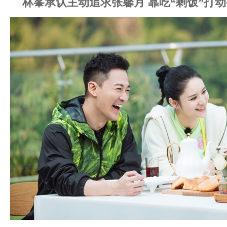
林峯承认主动追求张馨月 靠吃“剩饭”打