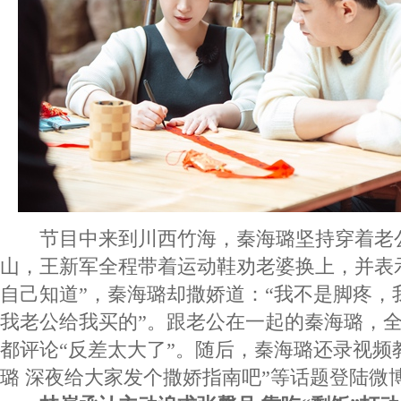
节目中来到川西竹海，秦海璐坚持穿着老
山，王新军全程带着运动鞋劝老婆换上，并表
自己知道”，秦海璐却撒娇道：“我不是脚疼，
我老公给我买的”。跟老公在一起的秦海璐，
都评论“反差太大了”。随后，秦海璐还录视频
璐 深夜给大家发个撒娇指南吧”等话题登陆微