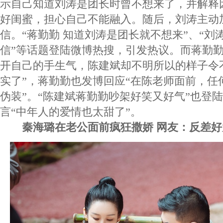
示自己知道刘涛是团长时曾不想来了，并解释
好闺蜜，担心自己不能融入。随后，刘涛主动
信。“蒋勤勤 知道刘涛是团长就不想来”、“刘
信”等话题登陆微博热搜，引发热议。而蒋勤
开自己的手生气，陈建斌却不明所以的样子令
实了”，蒋勤勤也发博回应“在陈老师面前，任
伪装”。“陈建斌蒋勤勤吵架好笑又好气”也登
言“中年人的爱情也太甜了”。
秦海璐在老公面前疯狂撒娇 网友：反差好