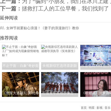
上一篇：
为了“骗到”小朋友，我们在冰川上建
下一篇：
拯救打工人的工位早餐，我们找到了
延伸阅读
01.
女神节就要贴心浪漫！《妻子的浪漫旅行》教你
夫妻和谐相处之道
推荐阅读
不止于面：白象“奇妙面
央视新综艺选培喜剧新
抖音电商AWE合作
工厂”如何成为现象级情
人 成都导演执导《笑有
级，携手家电品牌
绪地标？
新生》
潮电新生活
《密室大逃脱3》邓伦单
打造青年英雄群像志，
《听姐说》沈梦辰
手开挂化身“杂技艺人”
芒果TV《青春正当时》
郎团名单 阚清子黄
黄明昊大张伟套路杨幂
定档7月1日！
首页
霸气放话鼓励女性
|
明星
|
影视
|
音乐