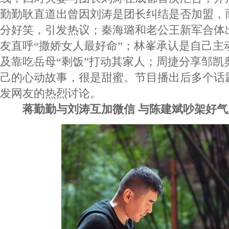
勤勤耿直道出曾因刘涛是团长纠结是否加盟，
分好笑，引发热议；秦海璐和老公王新军合体
友直呼“撒娇女人最好命”；林峯承认是自己主
及靠吃岳母“剩饭”打动其家人；周捷分享邹凯
己的心动故事，很是甜蜜。节目播出后多个话
发网友的热烈讨论。
蒋勤勤与刘涛互加微信 与陈建斌吵架好