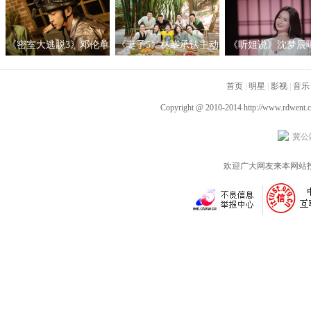
绪地标？
新生》
潮电新生活
《密室大逃脱3》邓伦单
《妻子5》林峯承认主动
《听姐说》沈梦辰
手开挂化身“杂技艺人”
追张馨月 周捷邹凯分享
郎团名单 阚清子黄
黄明昊大张伟套路杨幂
心动瞬间
首页
霸气放话鼓励女性
|
明星
|
影视
|
音乐
邓伦
Copyright @ 2010-2014
http://www.rdwent.
冀公网
欢迎广大网友来本网站