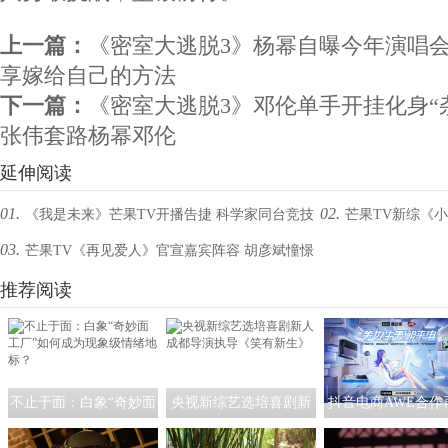
上一篇：
《密室大逃脱3》杨幂自曝今年演唱会
享嫁给自己的方法
下一篇：
《密室大逃脱3》邓伦单手开挂化身“
张伟套路杨幂邓伦
延伸阅读
01.
02.
《我是未来》芒果TV开播告捷 科学家同台竞技
芒果TV新综《
03.
芒果TV《再见爱人》官宣嘉宾阵容 胡彦斌憧憬
引热潮
萌娃各怀绝技引期待
婚姻郭采洁孙怡分享婚姻观
推荐阅读
不止于面：白象“奇妙面
央视新综艺选培喜剧新
抖音电商AWE合作
工厂”如何成为现象级情
人 成都导演执导《笑有
级，携手家电品牌