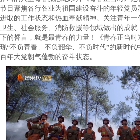
节目聚焦各行各业为祖国建设奋斗的年轻党员
进取的⼯作状态和热⾎奉献精神。关注青年一
卫生、社会服务、消防救援等领域做出的成就
下的誓⾔，就是最⻘春的⼒量！《青春正当时
现“不负青春、不负韶华、不负时代”的新时代
百年大党朝气蓬勃的奋斗状态。